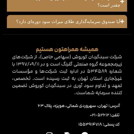
چقدر است؟
آیا صندوق‌ سرمایه‌گذاری طلای میراث سود دوره‌ای دارد؟
همیشه همراهتون هستیم
شرکت سبدگردان کوروش (سهامی خاص)، از شرکت‌های
زیرمجموعه گروه صنعتی گلرنگ است و در 1397/09/11 با
شماره 534589 در اداره ثبت شرکت‌ها و مؤسسات
غیرتجاری استان تهران به ثبت رسیده است. تخصص،
تعهد و تداوم سود آوری در سبدگردان کوروش تضمین
کننده سرمایه شماست.
آدرس: تهران، سهروردی شمالی، هویزه، پلاک 63
تلفن: 52612-021
کد پستی: 1553914718
I
T