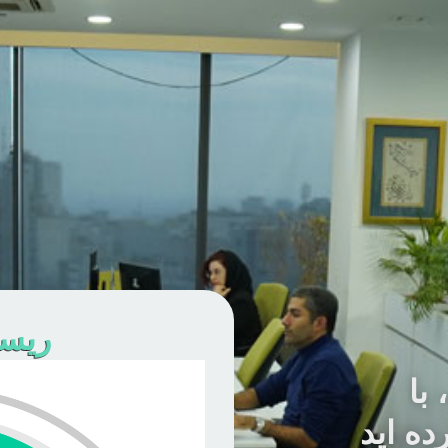
ریسک
با
ده اید